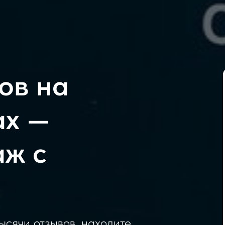
ов на
ах —
аж с
сячи отзывов, находите